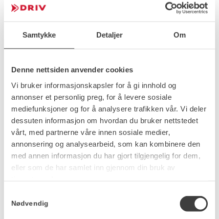
nye regler, tradisjoner og hvordan samfunnet
fungerer.
Samtidig er det mye hun setter pris på i sitt nye
Samtykke
Detaljer
Om
hjemland.
–
Jeg opplever Norge som et veldig fint land. Jeg
Denne nettsiden anvender cookies
setter stor pris på den vennlige og åpne kulturen, den
fantastiske naturen, renheten i miljøet og ikke minst
Vi bruker informasjonskapsler for å gi innhold og
følelsen av trygghet.
annonser et personlig preg, for å levere sosiale
mediefunksjoner og for å analysere trafikken vår. Vi deler
dessuten informasjon om hvordan du bruker nettstedet
Glede i natur og læring
vårt, med partnerne våre innen sosiale medier,
Når Halyna ikke er på jobb, liker hun å være aktiv
annonsering og analysearbeid, som kan kombinere den
og bruke naturen rundt seg.
med annen informasjon du har gjort tilgjengelig for dem,
eller som de har samlet inn gjennom din bruk av
–
Jeg liker å gå tur i skogen og langs elver, og jeg er
tjenestene deres.
veldig glad i både fjell og vann. Jeg liker også å reise,
spesielt når jeg kan kjøre bil selv.
Samtykkevalg
Nødvendig
Hun forteller også at hun setter pris på å bruke