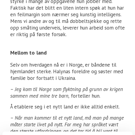
styrke i mange av oppgavene hun jobber med.
Faktisk har det blitt en liten intern spøk at hun har
en feilmargin som nærmer seg kunstig intelligens.
Mens vi andre av og til må dobbeltsjekke og rette
opp småting underveis, leverer hun arbeid som ofte
er riktig på første forsøk.
Mellom to land
Selv om hverdagen nå er i Norge, er båndene til
hjemlandet sterke. Halynas foreldre og søster med
familie bor fortsatt i Ukraina.
–
Jeg kom til Norge som flyktning på grunn av krigen
sammen med mine tre barn,
forteller hun.
Å etablere seg i et nytt land er ikke alltid enkelt.
–
Når man kommer til et nytt land, må man på mange
måter starte livet på nytt. For meg har språket vært
den største utfordringen, og det tar tid å bli vant til