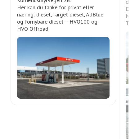
Korneliusmyrvegen 26.
drakt
Her kan du tanke for privat eller
DRIV 
næring: diesel, farget diesel, AdBlue
Norge
og fornybare diesel – HVO100 og
Ta tu
HVO Offroad.