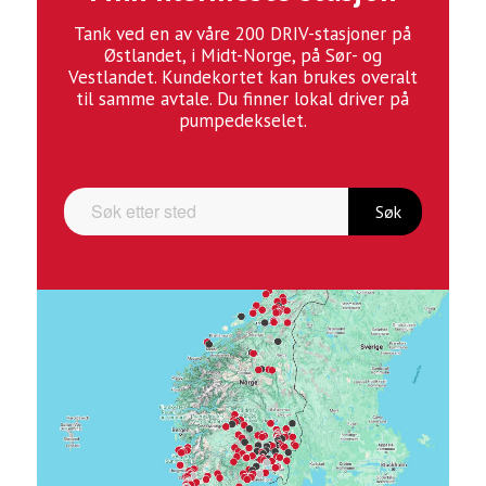
Tank ved en av våre 200 DRIV-stasjoner på
Østlandet, i Midt-Norge, på Sør- og
Vestlandet. Kundekortet kan brukes overalt
til samme avtale. Du finner lokal driver på
pumpedekselet.