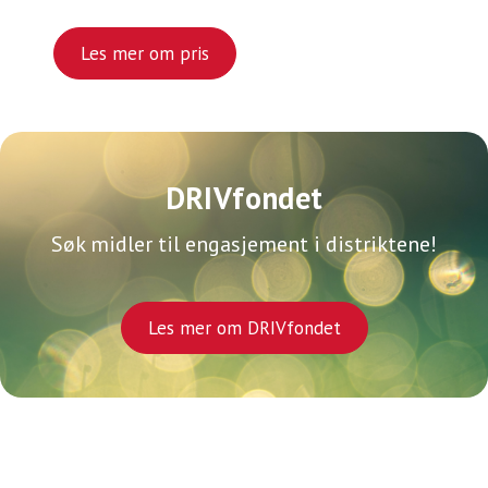
Les mer om pris
DRIVfondet
Søk midler til engasjement i distriktene!
Les mer om DRIVfondet