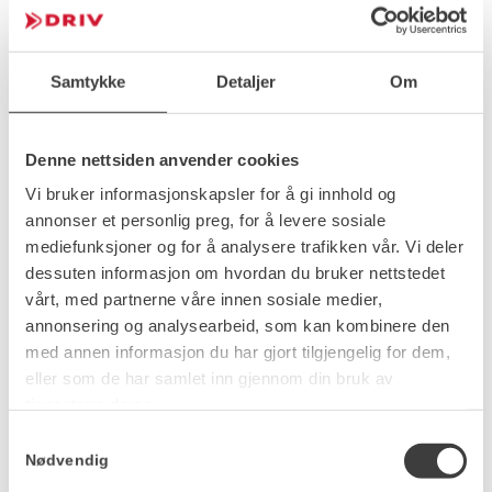
Samtykke
Detaljer
Om
Denne nettsiden anvender cookies
Se dagens listepriser på
Vi bruker informasjonskapsler for å gi innhold og
produkt
annonser et personlig preg, for å levere sosiale
mediefunksjoner og for å analysere trafikken vår. Vi deler
dessuten informasjon om hvordan du bruker nettstedet
Se listepriser
Bestill produkter
vårt, med partnerne våre innen sosiale medier,
annonsering og analysearbeid, som kan kombinere den
med annen informasjon du har gjort tilgjengelig for dem,
eller som de har samlet inn gjennom din bruk av
tjenestene deres.
Samtykkevalg
Nyheter
Nødvendig