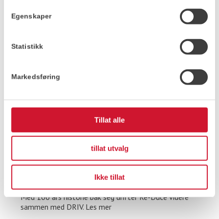
Egenskaper
Statistikk
Markedsføring
Tillat alle
19.07.2026
tillat utvalg
Historien fortsetter for Re-Duce – nå som
en del av DRIV
Ikke tillat
Med 100 års historie bak seg drifter Re-Duce videre
sammen med DRIV. Les mer