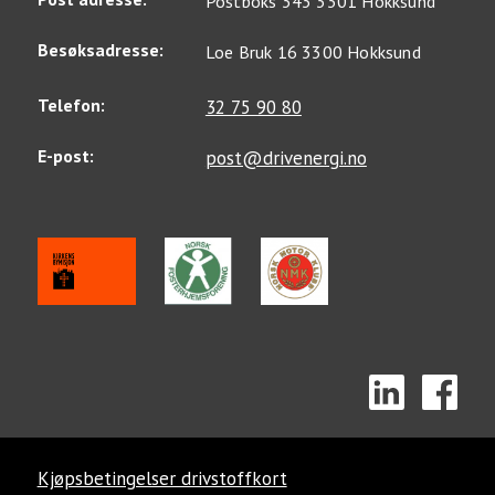
Postboks 343 3301 Hokksund
Besøksadresse:
Loe Bruk 16 3300 Hokksund
Telefon:
32 75 90 80
E-post:
post@drivenergi.no
Kjøpsbetingelser drivstoffkort