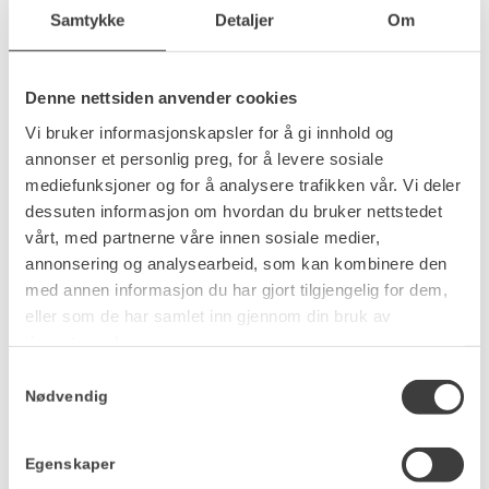
Samtykke
Detaljer
Om
Denne nettsiden anvender cookies
Vi bruker informasjonskapsler for å gi innhold og
annonser et personlig preg, for å levere sosiale
mediefunksjoner og for å analysere trafikken vår. Vi deler
dessuten informasjon om hvordan du bruker nettstedet
vårt, med partnerne våre innen sosiale medier,
annonsering og analysearbeid, som kan kombinere den
med annen informasjon du har gjort tilgjengelig for dem,
eller som de har samlet inn gjennom din bruk av
tjenestene deres.
Samtykkevalg
Nødvendig
Q1: SuperSelma –
Egenskaper
Lysglimtopplevelser, kr 100.000