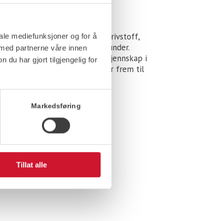
enn
 sannsynlig ute for å levere drivstoff,
iale mediefunksjoner og for å
ingsolje til en av våre kjære kunder.
 med partnerne våre innen
 og våre sjåfører har god lokalkjennskap i
u har gjort tilgjengelig for
t trygg på at leveransen kommer frem til
ige priser.
Markedsføring
Tillat alle