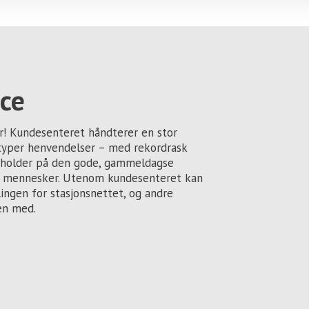
ce
år! Kundesenteret håndterer en stor
typer henvendelser – med rekordrask
i holder på den gode, gammeldagse
e mennesker. Utenom kundesenteret kan
ingen for stasjonsnettet, og andre
en med.