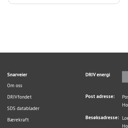
Snarveier
DRIV energi
Om oss
Post adresse:
DRIVfondet
Po
Ho
SDS datablader
Besøksadresse:
Lo
Bærekraft
Ho