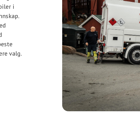
iler i
nnskap.
med
d
beste
ere valg.