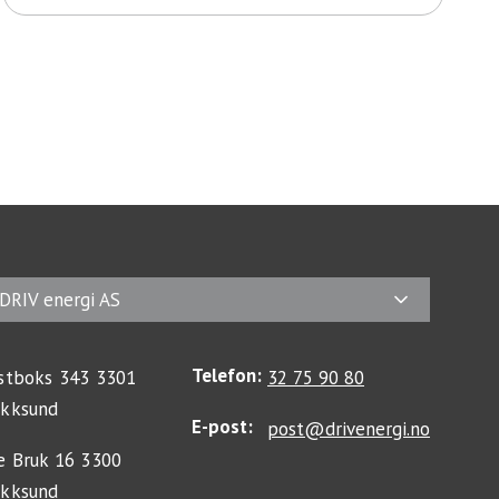
DRIV energi AS
Telefon:
stboks 343 3301
32 75 90 80
kksund
E-post:
post@drivenergi.no
e Bruk 16 3300
kksund