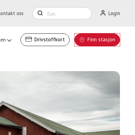
ontakt oss
Search
Login
for:
Drivstoffkort
Finn stasjon
ien