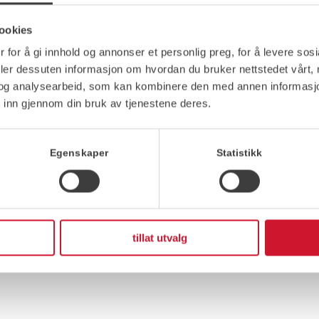
Distriktenes v
ookies
Når du møter oss på veien er vi mest
 for å gi innhold og annonser et personlig preg, for å levere sos
smøremidler, kjemivarer eller biofyr
deler dessuten informasjon om hvordan du bruker nettstedet vårt,
Personlig service står høyt hos oss,
og analysearbeid, som kan kombinere den med annen informasjon d
distriktene. Du kan altså være hel
 inn gjennom din bruk av tjenestene deres.
avtalt tid. Vi holder konkurransedykt
Egenskaper
Statistikk
tillat utvalg