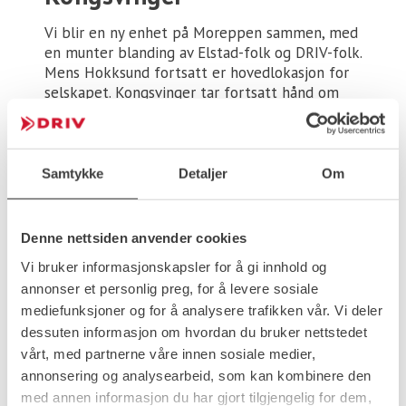
Vi blir en ny enhet på Moreppen sammen, med
en munter blanding av Elstad-folk og DRIV-folk.
Mens Hokksund fortsatt er hovedlokasjon for
selskapet. Kongsvinger tar fortsatt hånd om
vår kjemifabrikk, med et sterkt arbeidsteam. Vi
starter et tett samarbeid allerede fra
beslutningsdato 1.september. Elstad Oljesenter
drivstoffanlegg vil gradvis få merkevaren DRIV.
Samtykke
Detaljer
Om
Biler og bygninger vil fremstå som DRIV energi
før nyttår. Vi gleder oss over samarbeidet fra
begge leire!
Denne nettsiden anvender cookies
Vi bruker informasjonskapsler for å gi innhold og
annonser et personlig preg, for å levere sosiale
Økt kompetanse om
mediefunksjoner og for å analysere trafikken vår. Vi deler
felles produkter
dessuten informasjon om hvordan du bruker nettstedet
vårt, med partnerne våre innen sosiale medier,
annonsering og analysearbeid, som kan kombinere den
med annen informasjon du har gjort tilgjengelig for dem,