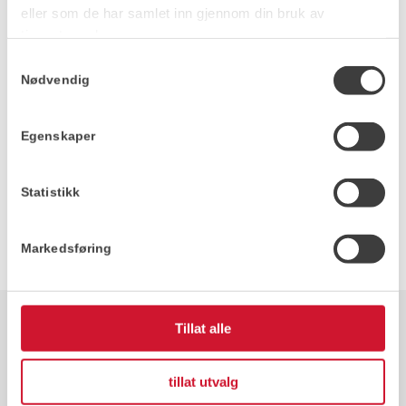
eller som de har samlet inn gjennom din bruk av
tjenestene deres.
Samtykkevalg
Nødvendig
Egenskaper
Statistikk
Markedsføring
Tillat alle
tillat utvalg