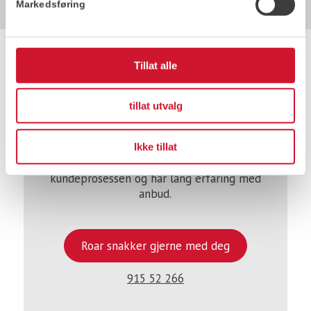
Markedsføring
Tillat alle
tillat utvalg
Roar Norberg
Ikke tillat
Roar vektlegger nøye håndtering av
kundeprosessen og har lang erfaring med
anbud.
Roar snakker gjerne med deg
915 52 266