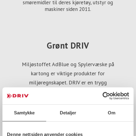
smøremidler til deres kjøretøy, utstyr og
maskiner siden 2011.
Grønt DRIV
Miljøstoffet AdBlue og Spylervæske på
kartong er viktige produkter for
miljøregnskapet. DRIV er en trygg
partner, vi er ISO-sertifisert både på
kvalitet og miljø. Og vi jobber aktivt
med bærekraftsmålene; 10. Mindre
Samtykke
Detaljer
Om
Ulikhet, 11. Bærekraftige byer og
lokalsamfunn og 12. Ansvarlig forbruk
Denne nettsiden anvender cookies