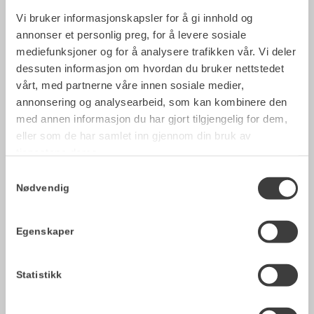
og produksjon.
Vi bruker informasjonskapsler for å gi innhold og
annonser et personlig preg, for å levere sosiale
mediefunksjoner og for å analysere trafikken vår. Vi deler
dessuten informasjon om hvordan du bruker nettstedet
vårt, med partnerne våre innen sosiale medier,
annonsering og analysearbeid, som kan kombinere den
Kundeservice
med annen informasjon du har gjort tilgjengelig for dem,
eller som de har samlet inn gjennom din bruk av
tjenestene deres.
DRIV energi har tankbiler, varebil og
Samtykkevalg
erfarne sjåfører, lokalt plassert på
Nødvendig
Østlandet og i Midt-Norge – slik at det
kan leveres raskt og sikkert. Samtidig
Egenskaper
har vi et tilgjengelig kundesenter med
hyggelig service!
Statistikk