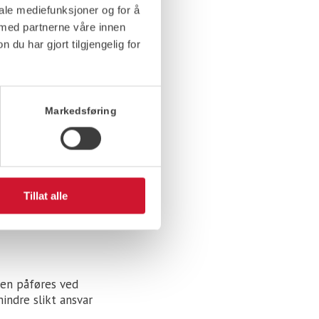
t (med reg.nr eller
iale mediefunksjoner og for å
 betaling påløper
 med partnerne våre innen
byrer og
u har gjort tilgjengelig for
rering via e-post
r fra mottatt
t. Etter forfall på
Markedsføring
r gjort opp, og
actor.
Tillat alle
 DRIV energi velge
den påføres ved
indre slikt ansvar