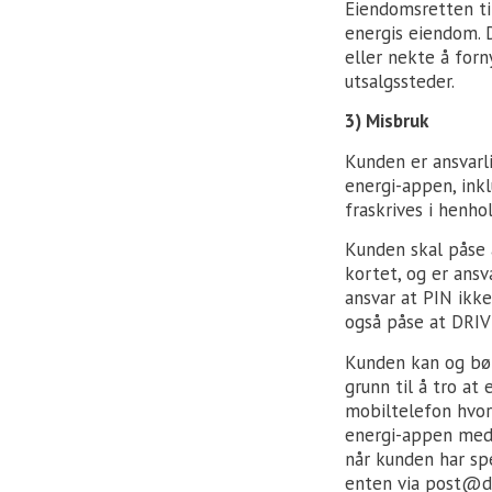
Eiendomsretten til
energis eiendom. 
eller nekte å forn
utsalgssteder.
3) Misbruk
Kunden er ansvarl
energi-appen, inkl
fraskrives i henhol
Kunden skal påse 
kortet, og er ans
ansvar at PIN ikk
også påse at DRIV
Kunden kan og bør
grunn til å tro at 
mobiltelefon hvor 
energi-appen med 
når kunden har sp
enten via post@dri