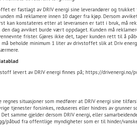
offet er fastlagt av DRIV energi sine leverandører og trukket
Kunden må reklamere innen 10 dager fra kjøp. Dersom avviket
rst kan konstateres etter at leveransen er tatt i bruk, må re
a den dag avviket burde vært oppdaget. Kunden må reklamere 
ennevnte frister. Gjøres ikke det, taper kunden rett til å på
må beholde minimum 1 liter av drivstoffet slik at Driv energ
nærmere.
datablad
vstoff levert av DRIV energi finnes på;
https://drivenergi.no/
regnes situasjoner som medfører at DRIV energi sine tilførsl
vrige tjenester forsinkes, reduseres eller hindres av grunner 
r. Det samme gjelder dersom DRIV energi, eller samarbeidend
/påbud fra offentlige myndigheter som er til hinder/vanskel