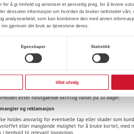
sjon som viser hvor kunden har fylt drivstoff med hvilket kor
 for å gi innhold og annonser et personlig preg, for å levere sos
nsvarlig for å betale faktura senest på forfall. Ved forsinket
deler dessuten informasjon om hvordan du bruker nettstedet vårt,
eloven frem til betaling finner sted, i tillegg til ev. purrege
og analysearbeid, som kan kombinere den med annen informasjon d
er. Faktura sendes per EHF, med mindre Kunden ber om faktu
 inn gjennom din bruk av tjenestene deres.
sse i Kundelogin.
 innsigelser til faktura skal dette fremsettes innen 10 dage
s purrevarsel 10 dager etter forfall hvis faktura ikke er betal
Egenskaper
Statistikk
terligere 5 dager før kortene blir sperret inntil utestående e
 til inkasso hos Kredinor Finans AS*.
allingdals kunder gjelder fakturahåndtering og inkasso fra Ax
tillat utvalg
 grovt mislighold, herunder manglende rettidig betaling, kan
rholdet etter forutgående skriftlig varsel på 10 dager.
/mangler og reklamasjon
kke holdes ansvarlig for eventuelle tap eller skader som kun
ivstoffet eller manglende mulighet for å bruke kortet, med m
 i henhold til relevant lovgivning.