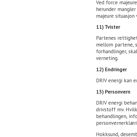
Ved force majeure 
herunder mangler e
majeure situasjon 
11) Tvister
Partenes rettighet
mellom partene, s
forhandlinger, sk
verneting.
12) Endringer
DRIV energi kan e
13) Personvern
DRIV energi behan
drivstoff mv. Hvi
behandlingen, inf
personvernerklær
Hokksund, desembe