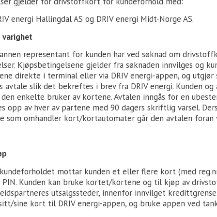
ser gjelder for drivstoffkort for kundeforhold med:
RIV energi Hallingdal AS og DRIV energi Midt-Norge AS.
 varighet
r annen representant for kunden har ved søknad om drivstoff
lser. Kjøpsbetingelsene gjelder fra søknaden innvilges og ku
ene direkte i terminal eller via DRIV energi-appen, og utgj
avtale slik det bekreftes i brev fra DRIV energi. Kunden og 
e den enkelte bruker av kortene. Avtalen inngås for en ubes
es opp av hver av partene med 90 dagers skriftlig varsel. De
le som omhandler kort/kortautomater går den avtalen foran v
øp
kundeforholdet mottar kunden et eller flere kort (med reg.nr
PIN. Kunden kan bruke kortet/kortene og til kjøp av drivsto
eidspartneres utsalgssteder, innenfor innvilget kredittgrens
itt/sine kort til DRIV energi-appen, og bruke appen ved tank