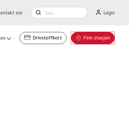
ontakt oss
Search
Login
for:
Drivstoffkort
Finn stasjon
ien