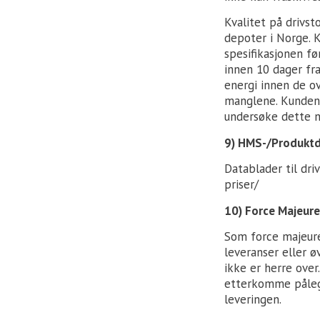
Kvalitet på drivst
depoter i Norge. 
spesifikasjonen fø
innen 10 dager fr
energi innen de ov
manglene. Kunden 
undersøke dette 
9) HMS-/Produkt
Datablader til dri
priser/
10) Force Majeure
Som force majeure 
leveranser eller ø
ikke er herre ove
etterkomme pålegg
leveringen.