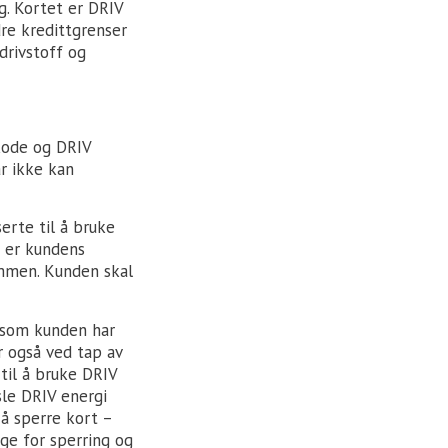
g. Kortet er DRIV
re kredittgrenser
drivstoff og
kode og DRIV
r ikke kan
erte til å bruke
t er kundens
ammen. Kunden skal
rsom kunden har
er også ved tap av
til å bruke DRIV
sle DRIV energi
å sperre kort –
ge for sperring og