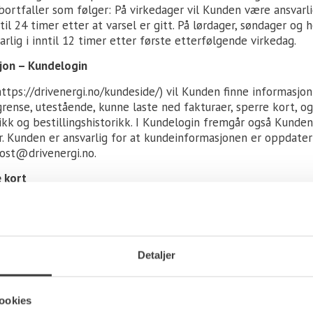
bortfaller som følger: På virkedager vil Kunden være ansvarli
til 24 timer etter at varsel er gitt. På lørdager, søndager og he
lig i inntil 12 timer etter første etterfølgende virkedag.
jon – Kundelogin
https://drivenergi.no/kundeside/
) vil Kunden finne informasjo
grense, utestående, kunne laste ned fakturaer, sperre kort, og
ikk og bestillingshistorikk. I Kundelogin fremgår også Kunde
 Kunden er ansvarlig for at kundeinformasjonen er oppdatert
post@drivenergi.no.
e kort
kort til erstatning av gamle, skal kunden sørge for å destru
varlig for alle transaksjoner gjort med erstattede/gamle kor
ling – purring
Detaljer
tter gjeldende priser, i de fleste tilfeller er dette listepris 
er kan endres uten forutgående varsel, fratrukket ev. rabatter.
nergi via Sparebank1*, en gang hver 14 dag for alle drivstof
ookies