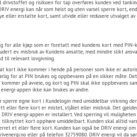
 drivstoffet og risikoen for tap overføres kunden ved tankin
DRIV energi kan når som helst og uten varsel sperre kort, end
ye eller erstatte kort, samt utvide eller redusere utvalget av 
ig for alle kjøp som er foretatt med kundens kort med PIN-
udert ev. misbruk av Kundens ansatte, med mindre slikt ansva
d til relevant lovgivning.
at kort ikke kommer i hende på personer som ikke er autoris
varlig for at PIN brukes og oppbevares på en sikker måte. De
e kommer på avveie, og kort og PIN skal ikke oppbevares s
 energi-appen ikke kan brukes av andre.
 sperre egne kort i Kundelogin med umiddelbar virkning de
ett eller flere kort er mistet, stjålet eller misbruk. Det gjeld
DRIV energi-appen er installert. Ved sperring vil muligheten 
tilknyttet kort opphøre umiddelbart. Kunden skal alltid var
erret et eller flere kort. Kunden kan også be DRIV energi om 
venergi.no eller på telefon 32759080. DRIV energi vil da sør