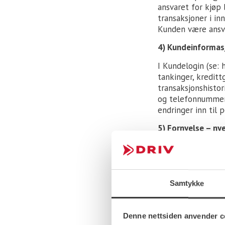
ansvaret for kjøp 
transaksjoner i inn
Kunden være ansvar
4) Kundeinformas
I Kundelogin (se:
tankinger, kreditt
transaksjonshistor
og telefonnummer.
endringer inn til 
5) Fornyelse – ny
Ved mottak av nye 
Kunden er også ans
6) Faktura og beta
Samtykke
Kunden faktureres e
minus rabatt. Pris
sendes for DRIV e
Denne nettsiden anvender c