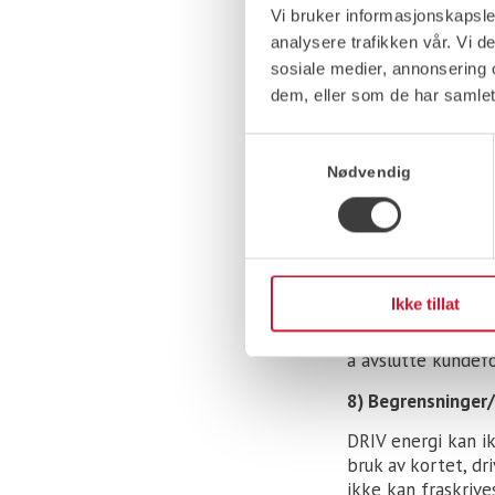
har, med spesifika
Vi bruker informasjonskapsler
navn). Kunden er a
analysere trafikken vår. Vi 
morarente iht. rent
sosiale medier, annonsering 
inkassoomkostning
dem, eller som de har samlet
til registrert adre
Dersom kunden har
Samtykkevalg
faktura. Det sende
Nødvendig
purring går det yt
oppgjør går videre
*For DRIV energi H
7) Mislighold
Ikke tillat
Ved gjentatt eller
å avslutte kundefo
8) Begrensninger
DRIV energi kan i
bruk av kortet, dr
ikke kan fraskrives