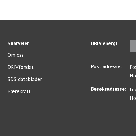
Snarveier
DRIV energi
Om oss
Post adresse:
DRIVfondet
Po
Ho
SDS datablader
Besøksadresse:
Lo
Bærekraft
Ho