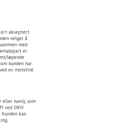
kort akseptert
nden velger å
ør sammen med
avtalepart er
temt/løpende
rsom kunden har
ed ev. motstrid.
 eller navn), som
ff ved DRIV
e. Kunden kan
ing.