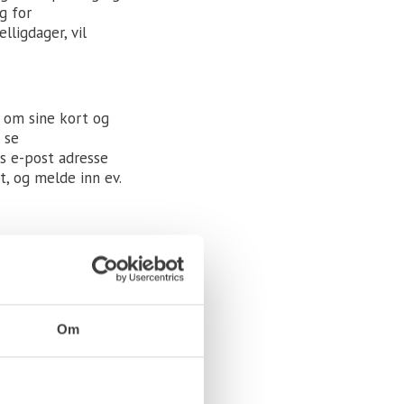
g for
lligdager, vil
n om sine kort og
 se
ns e-post adresse
, og melde inn ev.
ere gamle kort.
t.
Om
pluss kjøretillegg
 Alle fakturaer
fkort som kunden