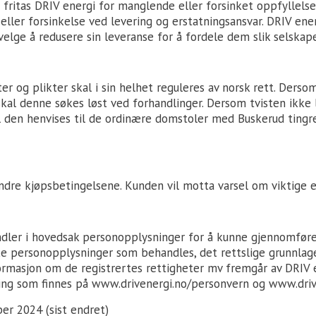
fritas DRIV energi for manglende eller forsinket oppfyllelse
ller forsinkelse ved levering og erstatningsansvar. DRIV ener
velge å redusere sin leveranse for å fordele dem slik selskape
er og plikter skal i sin helhet reguleres av norsk rett. Derso
kal denne søkes løst ved forhandlinger. Dersom tvisten ikke 
al den henvises til de ordinære domstoler med Buskerud tingr
ndre kjøpsbetingelsene. Kunden vil motta varsel om viktige e
dler i hovedsak personopplysninger for å kunne gjennomføre
lke personopplysninger som behandles, det rettslige grunnlag
ormasjon om de registrertes rettigheter mv fremgår av DRIV e
ing som finnes på
www.drivenergi.no/personvern
og
www.driv
r 2024 (sist endret)