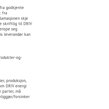
 fra godkjente
 fra
klamasjonen skje
skriftlig til DRIV
berope seg
is leverandør kan
produkter-og-
er, produksjon,
som DRIV energi
e parter, må
iggjør/forsinker