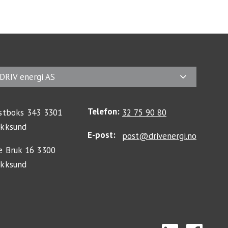
DRIV energi AS
Telefon:
stboks 343 3301
32 75 90 80
kksund
E-post:
post@drivenergi.no
e Bruk 16 3300
kksund