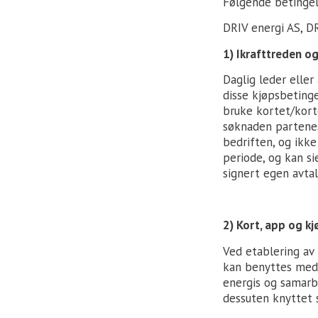
Følgende betingel
DRIV energi AS, D
1) Ikrafttreden og
Daglig leder elle
disse kjøpsbetinge
bruke kortet/kort
søknaden partenes 
bedriften, og ikk
periode, og kan si
signert egen avta
2) Kort, app og kj
Ved etablering av 
kan benyttes med 
energis og samarb
dessuten knyttet s